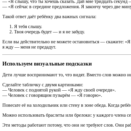
— «Я слышу, что ты хочешь сказать. Дай мне тридцать секунд —
— «Я сейчас в середине предложения. Я закончу через две ми
Такой ответ даёт ребёнку два важных сигнала:
Я тебя слышу.
Твоя очередь будет — и я не забуду.
Если вы действительно не можете остановиться — скажите: «Я с
я жду — меня не предадут.
Используем визуальные подсказки
Дети лучше воспринимают то, что видят. Вместо слов можно и
Сделайте табличку с двумя картинками:
— Человек с поднятой рукой — «Я жду своей очереди».
— Человек с говорящим пузырём — «Я говорю».
Повесьте её на холодильник или стену в зоне обеда. Когда реб
Можно использовать браслеты или брелоки: у каждого члена се
Эти методы работают потому, что они не требуют слов. Они раб