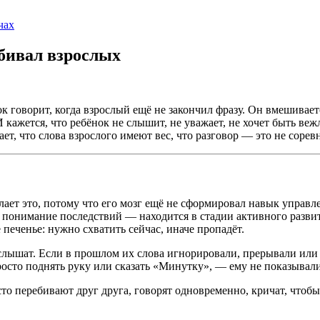
чах
ебивал взрослых
к говорит, когда взрослый ещё не закончил фразу. Он вмешиваетс
ажется, что ребёнок не слышит, не уважает, не хочет быть вежл
т, что слова взрослого имеют вес, что разговор — это не соревн
лает это, потому что его мозг ещё не сформировал навык управл
понимание последствий — находится в стадии активного развития
е печенье: нужно схватить сейчас, иначе пропадёт.
услышат. Если в прошлом их слова игнорировали, прерывали или 
росто поднять руку или сказать «Минутку», — ему не показывали
то перебивают друг друга, говорят одновременно, кричат, что