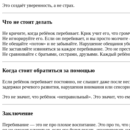
Это создаёт уверенность, а не страх.
Что не стоит делать
Не кричите, когда ребёнок перебивает. Крик учит его, что гром
Не игнорируйте его. Если он перебивает, и вы просто молчите 
Не обещайте «потом» и не забывайте. Нарушение обещания уби
Не заставляйте извиняться за каждое перебивание. Это не пре
Не сравнивайте с братьями, сестрами, друзьями. Каждый ребёно
Когда стоит обратиться за помощью
Если ребёнок перебивает постоянно, не слышит даже после не
задержки речевого развития, нарушения внимания или сенсорно
Это не значит, что ребёнок «неправильный». Это значит, что 
Заключение
Перебивание — это не про плохое воспитание. Это про то, что 
он не сможет научиться, если его будут ругать, игнорировать и