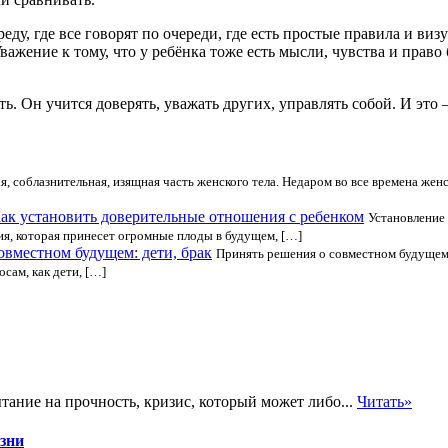
у, где все говорят по очереди, где есть простые правила и виз
ажение к тому, что у ребёнка тоже есть мысли, чувства и право
ать. Он учится доверять, уважать других, управлять собой. И эт
я, соблазнительная, изящная часть женского тела. Недаром во все времена же
ак установить доверительные отношения с ребенком
Установление
я, которая принесет огромные плоды в будущем, […]
овместном будущем: дети, брак
Принять решения о совместном будущем,
сам, как дети, […]
ание на прочность, кризис, который может либо...
Читать»
изни