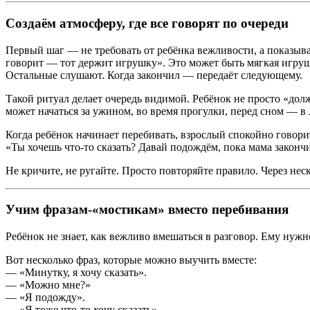
Создаём атмосферу, где все говорят по очереди
Первый шаг — не требовать от ребёнка вежливости, а показыват
говорит — тот держит игрушку». Это может быть мягкая игрушк
Остальные слушают. Когда закончил — передаёт следующему.
Такой ритуал делает очередь видимой. Ребёнок не просто «долж
может начаться за ужином, во время прогулки, перед сном — в 
Когда ребёнок начинает перебивать, взрослый спокойно говори
«Ты хочешь что-то сказать? Давай подождём, пока мама закончи
Не кричите, не ругайте. Просто повторяйте правило. Через неск
Учим фразам-«мостикам» вместо перебивания
Ребёнок не знает, как вежливо вмешаться в разговор. Ему нужн
Вот несколько фраз, которые можно выучить вместе:
— «Минутку, я хочу сказать».
— «Можно мне?»
— «Я подожду».
— «Я тоже что-то хочу сказать».