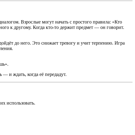
диалогом. Взрослые могут начать с простого правила: «Кто
ого к другому. Когда кто-то держит предмет — он говорит.
дойдёт до него. Это снижает тревогу и учит терпению. Игра
ления.
шь».
ь — и ждать, когда её передадут.
 их использовать.