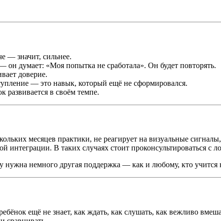
че — значит, сильнее.
— он думает: «Моя попытка не сработала». Он будет повторять.
вает доверие.
ступление — это навык, который ещё не сформировался.
к развивается в своём темпе.
скольких месяцев практики, не реагирует на визуальные сигнал
й интеграции. В таких случаях стоит проконсультироваться с л
ему нужна немного другая поддержка — как и любому, кто учится
ребёнок ещё не знает, как ждать, как слушать, как вежливо вмеш
ли сравнивать.