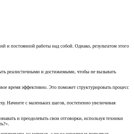
й и постоянной работы над собой. Однако, результатом этого
 быть реалистичными и достижимыми, чтобы не вызывать
свое время эффективно. Это поможет структурировать процесс
еху. Начните с маленьких шагов, постепенно увеличивая
знавать и преодолевать свои отговорки, используя техники
ть?».
тачиваясь на успехах, а не на неудачных попытках.