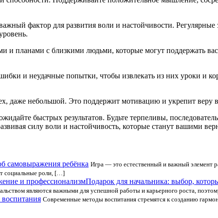
ажный фактор для развития воли и настойчивости. Регулярные 
уровень.
ми и планами с близкими людьми, которые могут поддержать вас
шибки и неудачные попытки, чтобы извлекать из них уроки и кор
х, даже небольшой. Это поддержит мотивацию и укрепит веру в
 ожидайте быстрых результатов. Будьте терпеливы, последовател
 развивая силу воли и настойчивость, которые станут вашими вер
об самовыражения ребёнка
Игра — это естественный и важный элемент 
т социальные роли, […]
Подарок для начальника: выбор, кото
чальством являются важными для успешной работы и карьерного роста, поэтом
 воспитания
Современные методы воспитания стремятся к созданию гармо