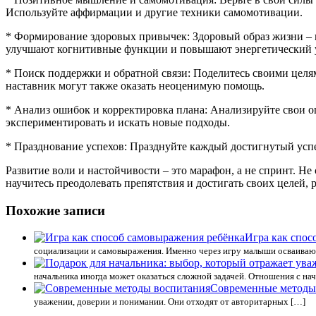
Используйте аффирмации и другие техники самомотивации.
* Формирование здоровых привычек: Здоровый образ жизни – в
улучшают когнитивные функции и повышают энергетический 
* Поиск поддержки и обратной связи: Поделитесь своими целя
наставник могут также оказать неоценимую помощь.
* Анализ ошибок и корректировка плана: Анализируйте свои о
экспериментировать и искать новые подходы.
* Празднование успехов: Празднуйте каждый достигнутый успе
Развитие воли и настойчивости – это марафон, а не спринт. Не
научитесь преодолевать препятствия и достигать своих целей,
Похожие записи
Игра как спос
социализации и самовыражения. Именно через игру малыши осваиваю
начальника иногда может оказаться сложной задачей. Отношения с на
Современные методы
уважении, доверии и понимании. Они отходят от авторитарных […]