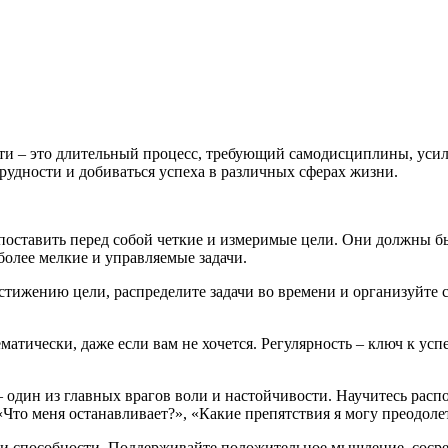
ти – это длительный процесс, требующий самодисциплины, усили
трудности и добиваться успеха в различных сферах жизни.
о поставить перед собой четкие и измеримые цели. Они должны
более мелкие и управляемые задачи.
стижению цели, распределите задачи во времени и организуйте 
атически, даже если вам не хочется. Регулярность – ключ к усп
один из главных врагов воли и настойчивости. Научитесь распо
Что меня останавливает?», «Какие препятствия я могу преодоле
и способности. Поддерживайте положительное мышление, сосредо