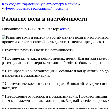
Как создать гармоничную атмосферу в семье
»
«
Формирование гражданской позиции
Развитие воли и настойчивости
Опубликовано
12.08.2025
|
Автор:
admin
Развитие воли и настойчивос
процесса является способность достигать целей, преодолевать 
Стратегии развития воли и настойчивости:
* Постановка четких и реалистичных целей: Для начала важн
разочарования и потери мотивации. Разбейте большие цели на 
* Планирование и организация: Составьте план действий по до
и избежать прокрастинации.
* Систематическое выполнение задач: Выполняйте задачи систем
нагрузку.
* Преодоление отговорок и прокрастинации: Прокрастинация – 
тайм-менеджмента и самомотивации. Задавайте себе вопросы: «
* Позитивное мышление и самомотивация: Верьте в свои силы 