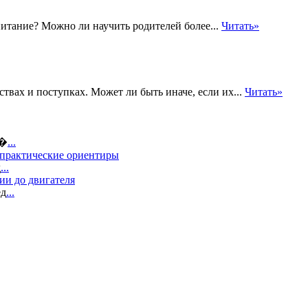
питание? Можно ли научить родителей более...
Читать»
твах и поступках. Может ли быть иначе, если их...
Читать»
о�
...
 практические ориентиры
д
...
ии до двигателя
ед
...