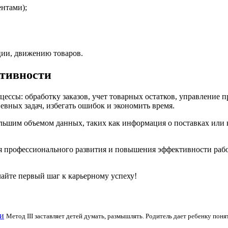
ентами);
ции, движению товаров.
тивности
ессы: обработку заказов, учет товарных остатков, управление 
евных задач, избегать ошибок и экономить время.
ольшим объемом данных, таких как информация о поставках или 
я профессионального развития и повышения эффективности раб
лайте первый шаг к карьерному успеху!
и
Метод III заставляет детей думать, размышлять. Родитель дает ребенку поня