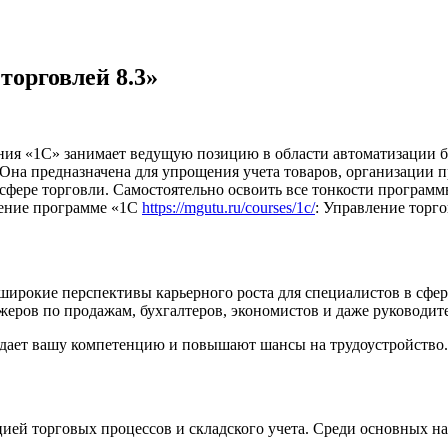
торговлей 8.3»
ия «1С» занимает ведущую позицию в области автоматизации би
на предназначена для упрощения учета товаров, организации п
 сфере торговли. Самостоятельно освоить все тонкости програм
чение программе «1С
https://mgutu.ru/courses/1c/
: Управление торго
ирокие перспективы карьерного роста для специалистов в сфере
жеров по продажам, бухгалтеров, экономистов и даже руководит
ждает вашу компетенцию и повышают шансы на трудоустройство.
ацией торговых процессов и складского учета. Среди основных н