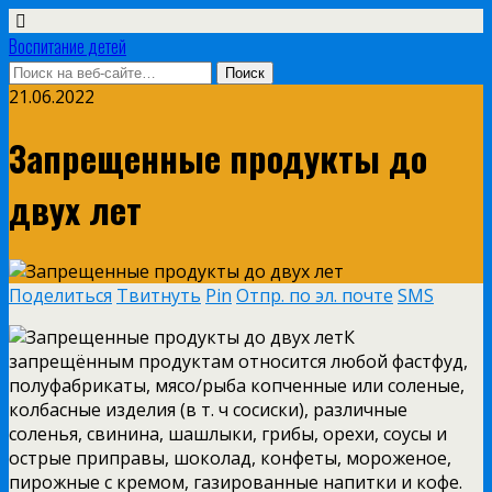
Воспитание детей
21.06.2022
Запрещенные продукты до
двух лет
Поделиться
Твитнуть
Pin
Отпр. по эл. почте
SMS
К
запрещённым продуктам относится любой фастфуд,
полуфабрикаты, мясо/рыба копченные или соленые,
колбасные изделия (в т. ч сосиски), различные
соленья, свинина, шашлыки, грибы, орехи, соусы и
острые приправы, шоколад, конфеты, мороженое,
пирожные с кремом, газированные напитки и кофе.