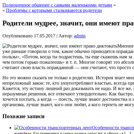
Полноценное общение с самыми маленькими детьми
»
«
Проблемы с которыми сталкиваются родители
Родители мудрее, значит, они имеют пр
Опубликовано
17.05.2017
|
Автор:
admin
Мнение 
уже раньше говорили о том, какие обычно приводятся оправдани
пользы», «Потом, когда ты подрастешь, ты еще скажешь
нам за 
чем потом горько пожалеешь» и т. п. Многие говорят это абсол
считают свою власть оправданной — они считают, что просто об
Но это можно сказать не только о родителях. История знает мн
непреложный закон: те, кто злоупотребляют властью, всегда п
Кажется, эту истину лишний раз доказывать не надо. И все же
неразумные решения, все отвечают утвердительно. Как быстро, о
хочется поспать, а когда — поесть, лучше знают достоинства 
организма, лучше знают, кого они любят, а кого терпеть не могу
Похожие записи
Особенности транс
конвейера. Его применяют в самых разных отраслях и сферах - в […]