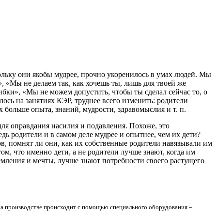
ольку они якобы мудрее, прочно укоренилось в умах людей. Мы
, «Мы не делаем так, как хочешь ты, лишь для твоей же
бки», «Мы не можем допустить, чтобы ты сделал сейчас то, о
ось на занятиях КЭР, труднее всего изменить: родители
 больше опыта, знаний, мудрости, здравомыслия и т. п.
для оправдания насилия и подавления. Похоже, это
дь родители и в самом деле мудрее и опытнее, чем их дети?
ов, помнят ли они, как их собственные родители навязывали им
ом, что именно дети, а не родители лучше знают, когда им
ремления и мечты, лучше знают потребности своего растущего
на производстве происходит с помощью специального оборудования –