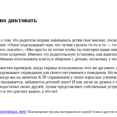
аво диктовать
о том, что родители вправе навязывать детям свое мнение, поск
я: «Опыт подсказывает нам, что лучше сделать то-то и то — то»
это спасибо», «Мы просто не хотим чтобы ты повторял наши оши
ютно искренне. Именно эту родительскую установку, как выяснил
язаны использовать власть в общении с детьми, поскольку у них
ожество примеров, когда тираны использовали этот же аргумент 
ридумывают оправдания для своего негуманного поведения. Но ве
, когда мы на занятиях КЭР спрашиваем у своих взрослых ученик
казывается, забывается детский опыт! И как легко не думать о т
и недостатки своих друзей, лучше представляют собственные уст
т и что для них важно, а что нет
портерных лент
Перемещение грузов, материалов из одной точки в другую 