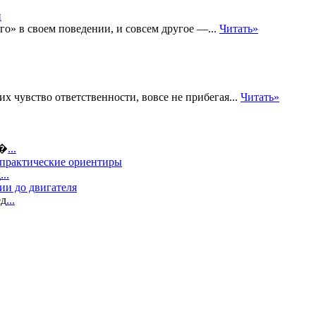
го» в своем поведении, и совсем другое —...
Читать»
х чувство ответственности, вовсе не прибегая...
Читать»
о�
...
 практические ориентиры
д
...
ии до двигателя
ед
...