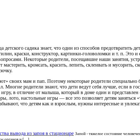
а детского садика знает, что один из способов предотвратить д
лин, краски, конструктор, картинки-головоломки и т. п. Это и 
 вопросами. Некоторые родители, посещавшие наши занятия, уст
мастерить, кромсать, красить, лепить, склеивать и мусорить, ск
зочку.
ают» своих мам и пап. Поэтому некоторые родители специально б
. Многие родители знают, что дети ведут себя лучше, если в гос
игру, в отличие от малыша, который в доме один и представлен 
ры, лото, настольные игры — все это позволяет детям заняться 
забывают, что детям как и взрослым, нужны интересные и увлека
тва вывода из запоя в стационаре
Запой - тяжелое состояние человече
сы органов и […]