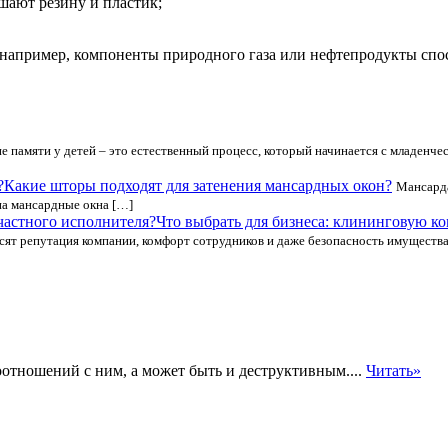
шают резину и пластик;
 например, компоненты природного газа или нефтепродукты спо
е памяти у детей – это естественный процесс, который начинается с младенче
Какие шторы подходят для затенения мансардных окон?
Мансарда
а мансардные окна […]
Что выбрать для бизнеса: клининговую к
сят репутация компании, комфорт сотрудников и даже безопасность имущества
оотношений с ним, а может быть и деструктивным....
Читать»