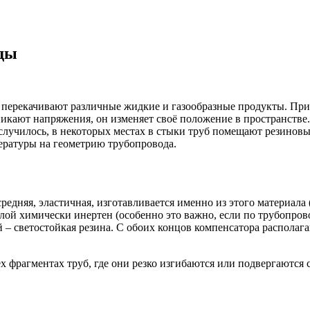
оды
перекачивают различные жидкие и газообразные продукты. При
никают напряжения, он изменяет своё положение в пространстве
 случилось, в некоторых местах в стыки труб помещают резино
ературы на геометрию трубопровода.
средняя, эластичная, изготавливается именно из этого материал
слой химически инертен (особенно это важно, если по трубопро
й – светостойкая резина. С обоих концов компенсатора распола
 фрагментах труб, где они резко изгибаются или подвергаются