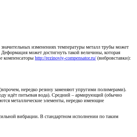
 значительных изменениях температуры металл трубы может
. Деформация может достигнуть такой величины, которая
вые компенсаторы
http://rezinoviy-compensator.ru/
(вибровставки):
а (впрочем, нередко резину заменяют упругими полимерами).
воду идёт питьевая вода). Средний – армирующий (обычно
гаются металлические элементы, нередко имеющие
 сильной вибрации. В стандартном исполнении по таким